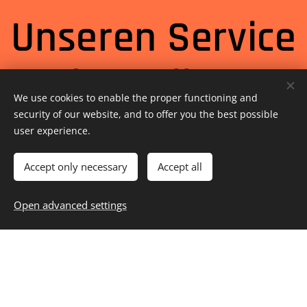
Unseren Service
bestellen
We use cookies to enable the proper functioning and
security of our website, and to offer you the best possible
Hinterlassen Sie uns Ihre Daten und wir
user experience.
melden uns bei Ihnen so bald wie
Accept only necessary
Accept all
möglich.
Open advanced settings
*
Pflichtfelder
Die Nutzung des Kontaktformulars erfordert
zwingend die Angabe Ihrer
personenbezogenen Daten. Die erhobenen