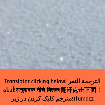
Translator clicking below! الترجمة النقر
أدناه!अनुवादक नीचे क्लिक!翻译点击下面！
مترجم کلیک کردن در زیر!Tłumacz