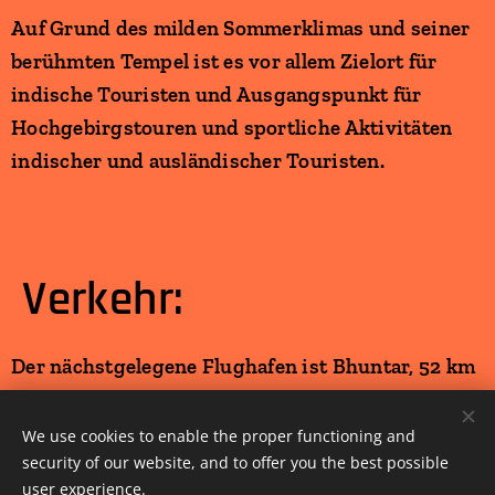
Auf Grund des milden Sommerklimas und seiner
berühmten Tempel ist es vor allem Zielort für
indische Touristen und Ausgangspunkt für
Hochgebirgstouren und sportliche Aktivitäten
indischer und ausländischer Touristen.
Verkehr:
Der nächstgelegene Flughafen ist Bhuntar, 52 km
südlich von Manali, der direkt von Neu-Delhi über
Shimla angeflogen wird. Die nächste
We use cookies to enable the proper functioning and
security of our website, and to offer you the best possible
Schmalspurbahn endet in Jogindernagar, etwa
user experience.