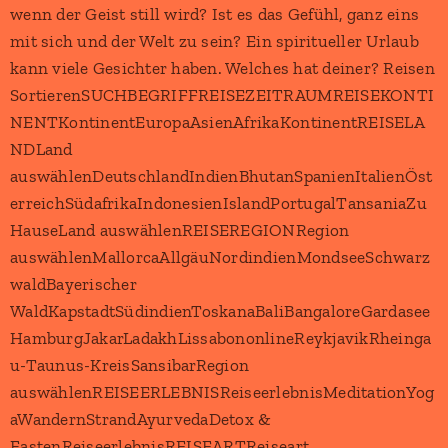
wenn der Geist still wird? Ist es das Gefühl, ganz eins
mit sich und der Welt zu sein? Ein spiritueller Urlaub
kann viele Gesichter haben. Welches hat deiner? Reisen
SortierenSUCHBEGRIFFREISEZEITRAUMREISEKONTI
NENTKontinentEuropaAsienAfrikaKontinentREISELA
NDLand
auswählenDeutschlandIndienBhutanSpanienItalienÖst
erreichSüdafrikaIndonesienIslandPortugalTansaniaZu
HauseLand auswählenREISEREGIONRegion
auswählenMallorcaAllgäuNordindienMondseeSchwarz
waldBayerischer
WaldKapstadtSüdindienToskanaBaliBangaloreGardasee
HamburgJakarLadakhLissabononlineReykjavikRheinga
u-Taunus-KreisSansibarRegion
auswählenREISEERLEBNISReiseerlebnisMeditationYog
aWandernStrandAyurvedaDetox &
FastenReiseerlebnisREISEARTReiseart