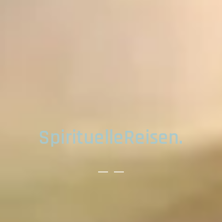
SpirituelleReisen.