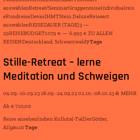
auswählenRetreat/SeminarGruppenreiseIndividualreis
eRundreiseDevasIHMTStein DeluxeReiseart
auswählenREISEDAUER (TAGE)3 —
29REISEBUDGET1079 € — 6.995 € ZU ALLEN
REISENDeutschland, Schwarzwald
7 Tage
Stille-Retreat – lerne
Meditation und Schweigen
04.09.-10.09.23 18.09.-24.09.23 02.10.-08.10.23 & MEHR
Ab € 710,00
Reise ansehenIndien Kullutal-TalDerGötter,
Allgäu10
Tage