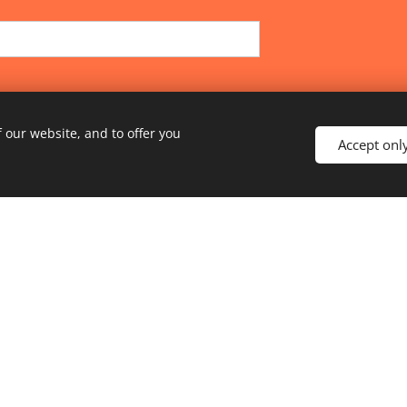
 our website, and to offer you
Accept onl
This site is protected by reCAPTCHA and the Google
Pr
and
Terms of Service
apply.