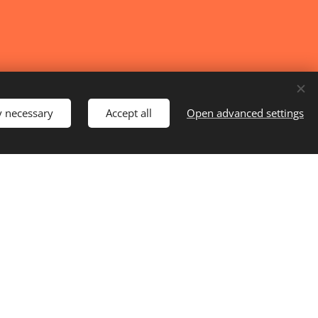
y necessary
Accept all
Open advanced settings
ivacy Policy