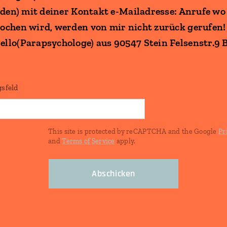
den) mit deiner Kontakt e-Mailadresse: Anrufe wo 
chen wird, werden von mir nicht zurück gerufen!
lo(Parapsychologe) aus 90547 Stein Felsenstr.9 
sfeld
This site is protected by reCAPTCHA and the Google
Pr
and
Terms of Service
apply.
Abschicken