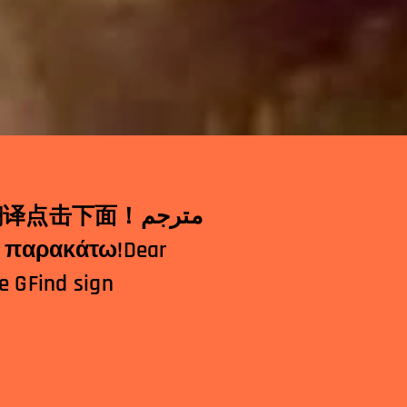
翻
译点击下面！
مترجم
 κλικ παρακάτω!
Dear
e G
Find sign