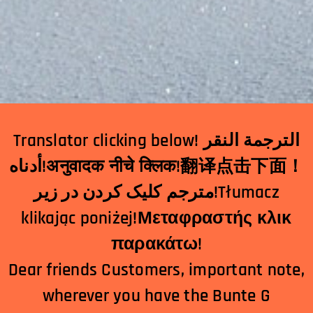
Translator clicking below! الترجمة النقر
أدناه!अनुवादक नीचे क्लिक!翻译点击下面！
مترجم کلیک کردن در زیر!Tłumacz
klikając poniżej!Μεταφραστής κλικ
παρακάτω!
Dear friends Customers, important note,
wherever you have the Bunte G