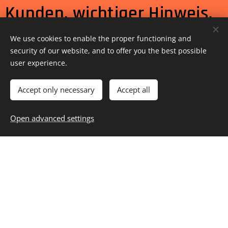
Kunden, wichtiger Hinweis,
egal wo Sie den Bunte G
We use cookies to enable the proper functioning and
security of our website, and to offer you the best possible
haben
user experience.
Finde die Sprache, auf die
Accept only necessary
Accept all
du klicken kannst und
Open advanced settings
wähle deine Sprache aus!
Select Language
▼