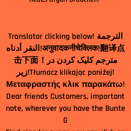
Translator clicking below! الترجمة
النقر أدناه!अनुवादकनीचेक्लिक!翻译点
击下面！مترجم کلیک کردن در
زیر!Tłumacz klikając poniżej!
Μεταφραστής κλικ παρακάτω!
Dear friends Customers, important
note, wherever you have the Bunte
G