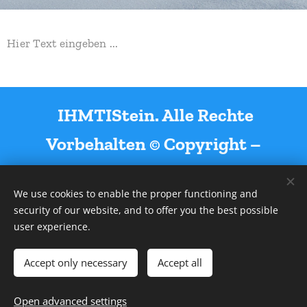
Hier Text eingeben ...
IHMTIStein. Alle Rechte
Vorbehalten © Copyright –
IHMTStein 2012
We use cookies to enable the proper functioning and
security of our website, and to offer you the best possible
user experience.
Accept only necessary
Accept all
Powered by
Webnode
Cookies
Languages
Open advanced settings