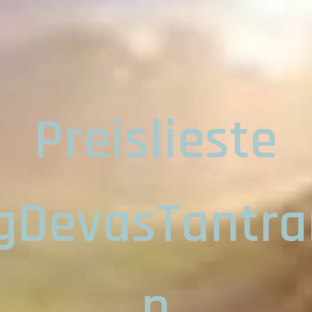
Preislieste
gDevasTantr
n