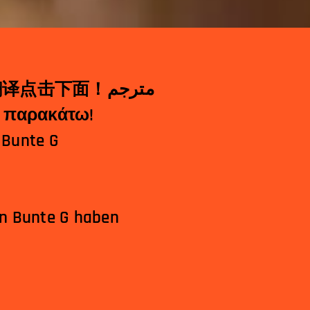
翻
译点击下面！
مترجم
 κλικ παρακάτω!
 Bunte G
en Bunte G haben