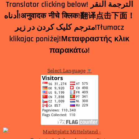
Translator clicking below! الترجمة النقر
أدناه!अनुवादक नीचे क्लिक!翻译点击下面！
مترجم کلیک کردن در زیر!Tłumacz
klikając poniżej!Μεταφραστής κλικ
παρακάτω!
Select Language
▼