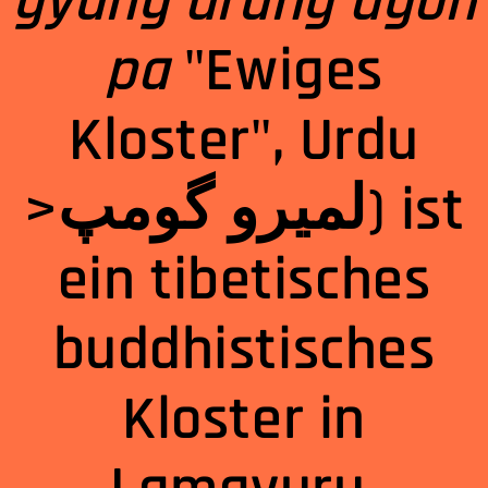
gyung drung dgon
pa
"Ewiges
Kloster", Urdu
>لمیرو گومپ) ist
ein tibetisches
buddhistisches
Kloster in