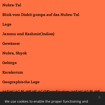
Nubra-Tal
Blick vom Diskit gompa auf das Nubra-Tal
Lage
Jammu und Kashmir(Indien)
Gewässer
Nubra, Shyok
Gebirge
Karakorum
Geographische Lage
34° 35′ 0″ N, 77° 36′ 0″ OKoordinaten: 34° 35′ 0″ N, 77°
36′ 0″ O |
We use cookies to enable the proper functioning and