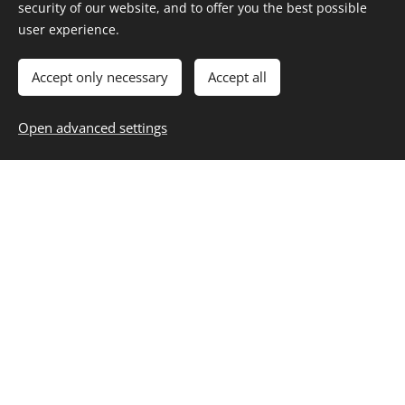
security of our website, and to offer you the best possible
user experience.
Accept only necessary
Accept all
Open advanced settings
Das Nubra-Tal ist ein Hochgebirgstal auf
durchschnittlich 3000 mMeereshöhe und liegt im
äußersten Norden Indiens etwa 150 km nördlich von
Leh, Ladakh (Jammu und Kashmir). Der Name soll auf
das Wort
Ldumra
zurückzuführen sein, das "Tal der
Blumen". Das Nubra-Tal setzt sich zusammen aus dem