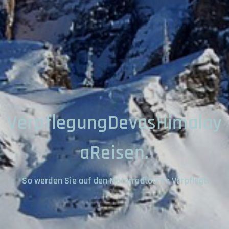
VerpflegungDevasHimalay
aReisen.
So werden Sie auf den Motorradtouren Verpflegt.