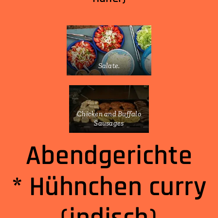
Salate.
Chicken and Buffalo
Sausages
Abendgerichte
* Hühnchen curry