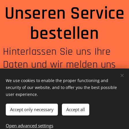
Unseren Service
bestellen
Hinterlassen Sie uns Ihre
Daten und wir melden uns
bei Ihnen so bald wie
We use cookies to enable the proper functioning and
möglich.
security of our website, and to offer you the best possible
user experience.
Accept only necessary
Accept all
Ich interessiere mich für
Open advanced settings