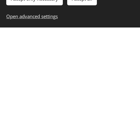
darum vorerst
Open advanced settings
von einer
Massagebuchung
ab zu sehen!
MfG
Wolfgang/DEVA!