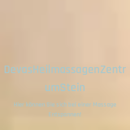
DevasHeilmassagenZentr
umStein
Hier können Sie sich bei einer Massage
Entspannen!