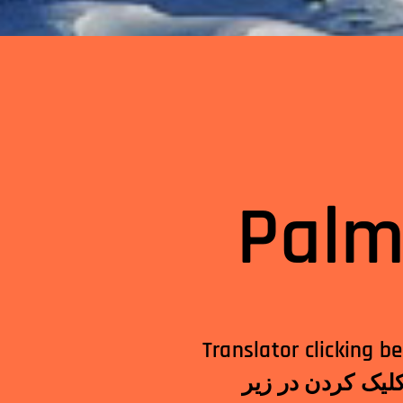
Palm
Translator clicking below! الترجمة النقر أدناه!अनुवादकनीचेक्लि