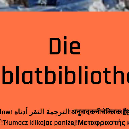
Die
blatbiblioth
क!翻译点击下面！مترجم
کلیک کردن در زیر!Tłumacz klikając poniżej!Μεταφρ