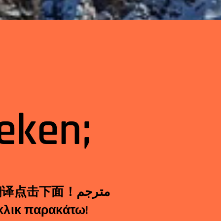
eken;
αστής κλικ παρακάτω!