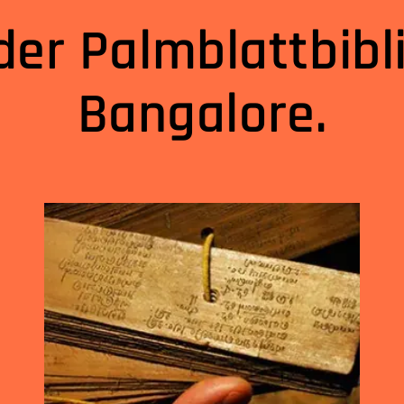
er Palmblattbibl
Bangalore.