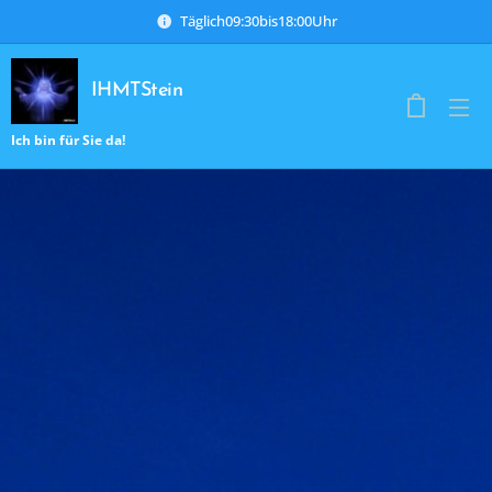
Täglich09:30bis18:00Uhr
IHMTStein
Ich bin für Sie da!