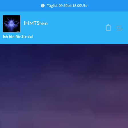
Täglich09:30bis18:00Uhr
IHMTStein
Ich bin für Sie da!