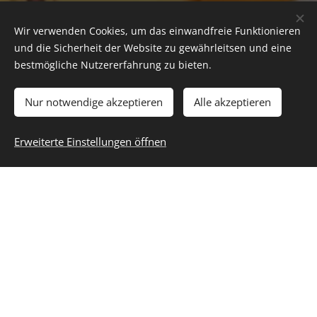
Copyright – IHMTStein 2012
Wir verwenden Cookies, um das einwandfreie Funktionieren
© 2023
und die Sicherheit der Website zu gewährleitsen und eine
bestmögliche Nutzererfahrung zu bieten.
Praxis:Devashypnose-Studio-Stein-
Privatpraxis für
Nur notwendige akzeptieren
Alle akzeptieren
Reinkarnationshypnosen - Praxis für
Erweiterte Einstellungen öffnen
Hypnose u. psychologische
Beratungen.
. Felsenstr.8, 90547 Stein bei
Nürnberg.
IHMTIStein. Alle Rechte
Vorbehalten © Copyright – IHMTStein
2012