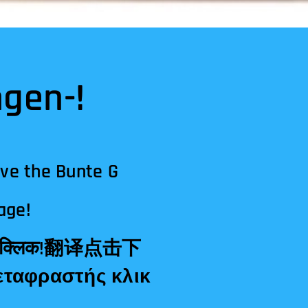
gen-!
ave the Bunte G
age!