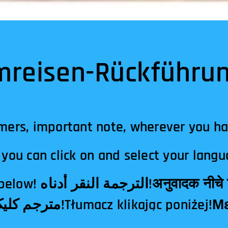
mreisen-Rückführun
mers, important note, wherever you h
you can click on and select your langu
दक नीचे क्लिक!翻译点击下