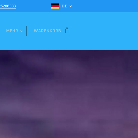
25286333
DE
MEHR
WARENKORB