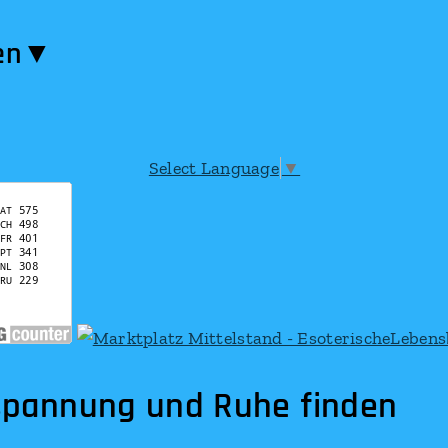
en​▼
Select Language
▼
ng und Ruhe finden