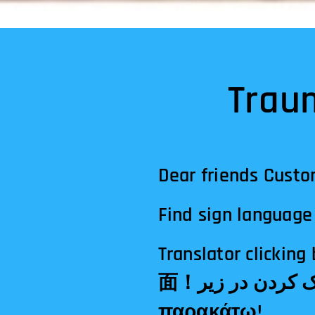
Trau
Dear friends Custo
Find sign language 
Translator clicking below! الترجمة النقر أدناه!अनुवा
面！مترجم کلیک کردن در زیر!Tłumacz klikając poniżej!Μεταφραστής κλικ
παρακάτω!