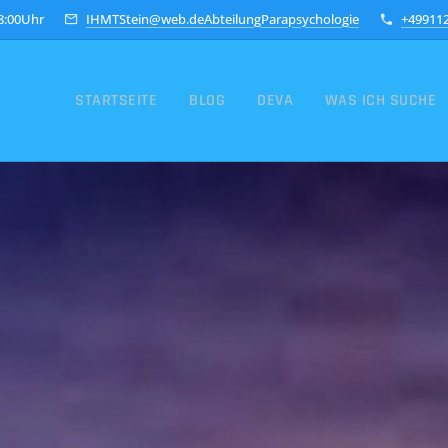
18:00Uhr
IHMTStein@web.deAbteilungParapsychologie
+49911
STARTSEITE
BLOG
DEVA
WAS ICH SUCHE