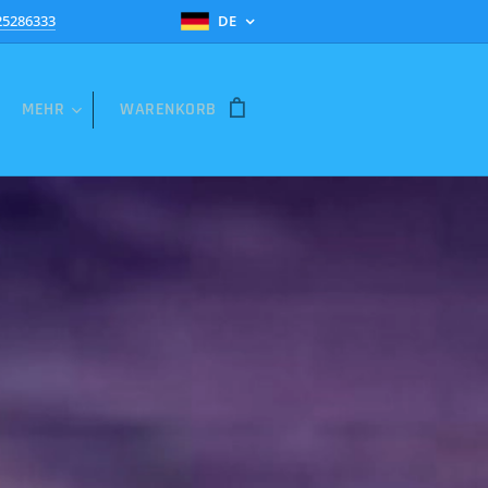
25286333
DE
MEHR
WARENKORB