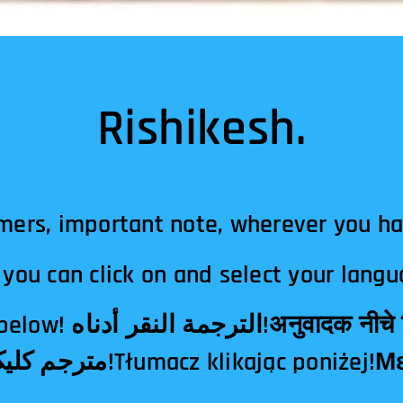
Rishikesh.
mers, important note, wherever you h
you can click on and select your langu
दक नीचे क्लिक!翻译点击下