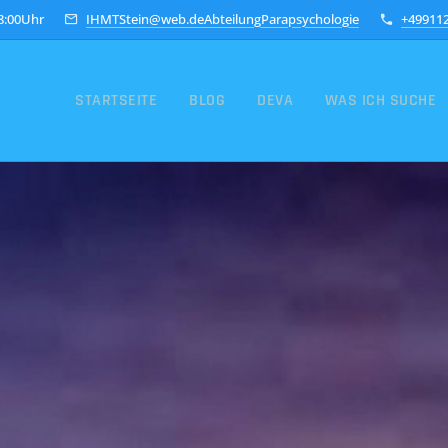
18:00Uhr
IHMTStein@web.deAbteilungParapsychologie
+49911
STARTSEITE
BLOG
DEVA
WAS ICH SUCHE