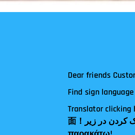
Dear friends Custo
Find sign language 
Translator clicking below! الترجمة النقر أدناه!अनुवा
面！مترجم کلیک کردن در زیر!Tłumacz klikając poniżej!Μεταφραστής κλικ
παρακάτω!