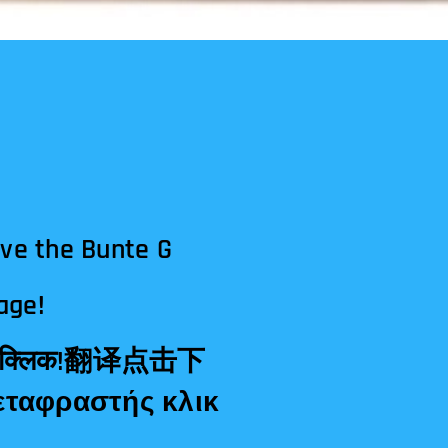
ave the Bunte G
age!