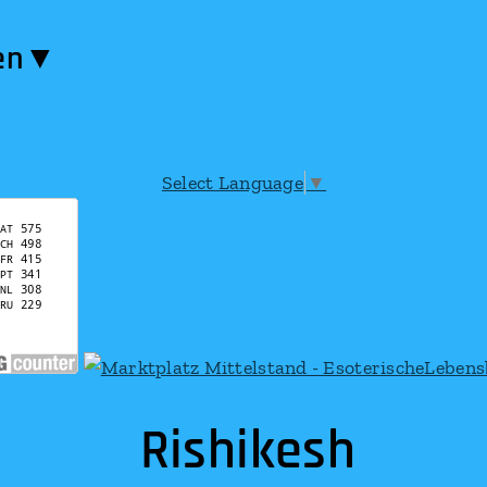
en​▼
Select Language
▼
Rishikesh