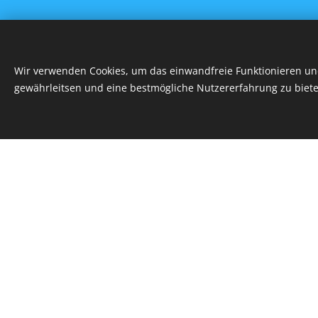
Vielen Danke f
Wir verwenden Cookies, um das einwandfreie Funktionieren und
weiter wenn I
gewährleitsen und eine bestmögliche Nutzererfahrung zu biete
Reichhaltiges 
© 2023
Praxis:Devashy
Reinkarnations
psychologisch