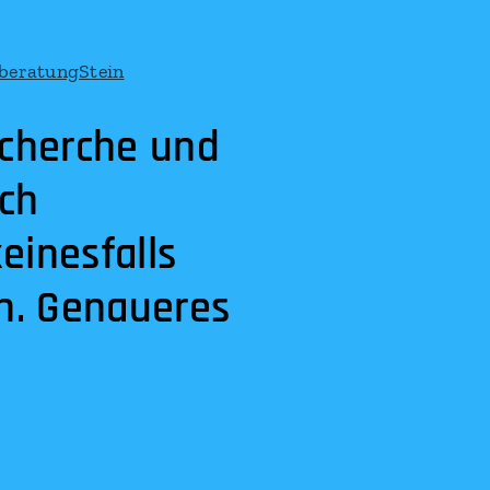
echerche und
ch
einesfalls
n. Genaueres