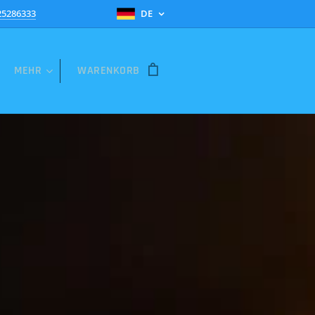
25286333
DE
MEHR
WARENKORB