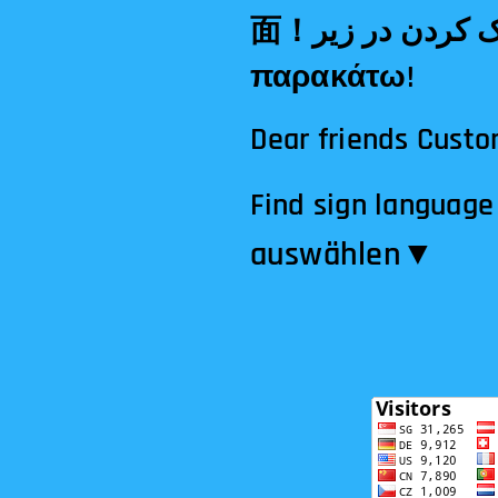
面！مترجم کلیک کردن در زیر!Tłumacz klikając poniżej!Μεταφραστής κλικ
παρακάτω!
Dear friends Custo
Find sign language 
auswählen​▼