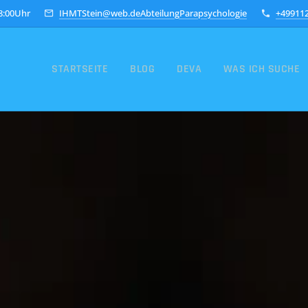
18:00Uhr
IHMTStein@web.deAbteilungParapsychologie
+49911
STARTSEITE
BLOG
DEVA
WAS ICH SUCHE