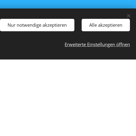
n Sie uns
Nur notwendige akzeptieren
Alle akzeptieren
er
Erweiterte Einstellungen öffnen
is für
e u.