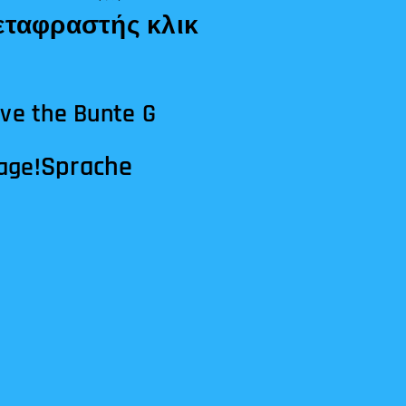
ave the Bunte G
Sprache
age!