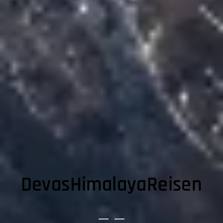
DevasHimalayaReisen