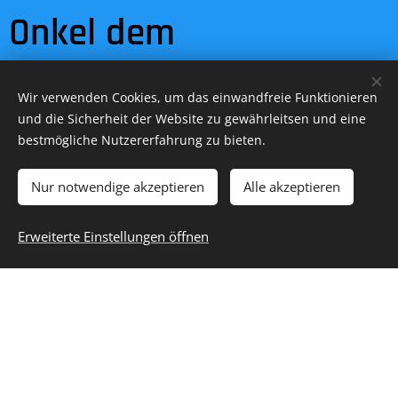
Onkel dem
Polizeigeneral im 3
Wir verwenden Cookies, um das einwandfreie Funktionieren
Sterne Hotel
und die Sicherheit der Website zu gewährleitsen und eine
bestmögliche Nutzererfahrung zu bieten.
ManaliContinentalhotel
Nur notwendige akzeptieren
Alle akzeptieren
Übernachten!
Erweiterte Einstellungen öffnen
hotelmanalicontinental/HotelManalicontinentalin
Vashist
Das 3Stene Hotel meines Indischen
Onkels dem Polizeigeneral