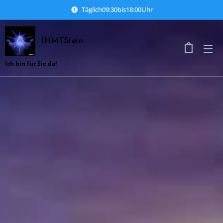
Täglich09:30bis18:00Uhr
IHMTStein
Ich bin für Sie da!