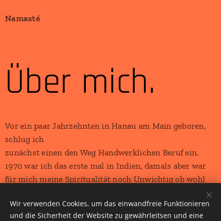
Namasté
Über mich.
Vor ein paar Jahrzehnten in Hanau am Main geboren,
schlug ich
zunächst einen den Weg Handwerklichen Beruf ein.
1970 war ich das erste mal in Indien, damals aber war
für mich meine Spiritualität noch Unwichtig ob wohl
ich auch damals schon diese Immensen Kräfte in mir
Wir verwenden Cookies, um das einwandfreie Funktionieren
Spürte und auch andere Spürten Sie so wie viele
und die Sicherheit der Website zu gewährleitsen und eine
(Romas und Sintos(Zigeunern)denen ich immer wieder