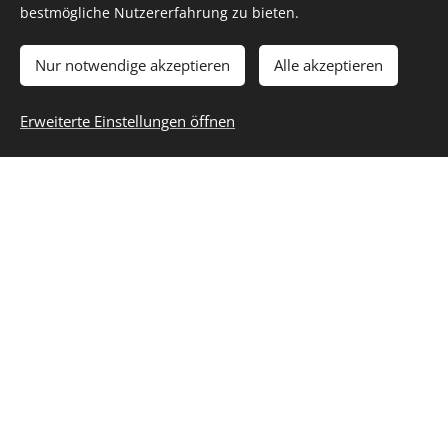
bestmögliche Nutzererfahrung zu bieten.
in meinem Leben Begenete)ein. Nach dem Psychologis-
Studium, Tätigkeiten in
Nur notwendige akzeptieren
Alle akzeptieren
verschiedenen Unternehmen und mehrjähriger
Selbständigkeit fand ich aber
Erweiterte Einstellungen öffnen
schließlich meine eigentliche Berufung. Die
Parapsychologie und auf meinen Spähteren Reisen
nach Indien und einigen Jahren des Leben,s in
Nordindien. Das Geben von Massagen - es wurde
immer
mehr mit 1 aktiver 2 Mittelpunkt meines Lebens.
Massieren ist mehr als ein reines Geben, es
ist ein Energieaustausch, der beiden Seiten neue Kraft
und Lebensfreude gibt.
Die Ausbildung zum Massage- und Wellnesstherapeut
bei der