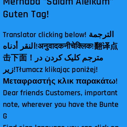
Merhaba "Salam Aleikum"
Guten Tag!
Translator clicking below! الترجمة
النقر أدناه!अनुवादकनीचेक्लिक!翻译点
击下面！مترجم کلیک کردن در
زیر!Tłumacz klikając poniżej!
Μεταφραστής κλικ παρακάτω!
Dear friends Customers, important
note, wherever you have the Bunte
G