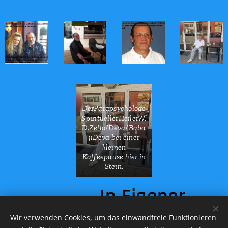
DerParapsychologe
SpirituellerHeilerW.
D.Zello/Deva/Baba
jiDeva bei einer
kleinen
Kaffeepause hier in
Stein.
In Eigener
Angelegenheiten:
Wir verwenden Cookies, um das einwandfreie Funktionieren