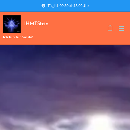
Täglich09:30bis18:00Uhr
IHMTStein
Ich bin für Sie da!