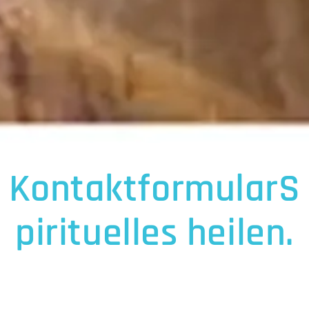
KontaktformularS
pirituelles heilen.