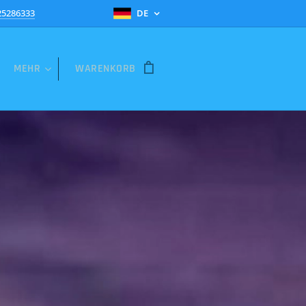
25286333
DE
MEHR
WARENKORB