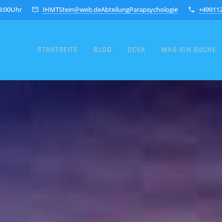
18:00Uhr
IHMTStein@web.deAbteilungParapsychologie
+49911
STARTSEITE
BLOG
DEVA
WAS ICH SUCHE