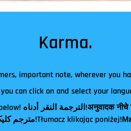
Karma.
mers, important note, wherever you h
you can click on and select your langu
दक नीचे क्लिक!翻译点击下