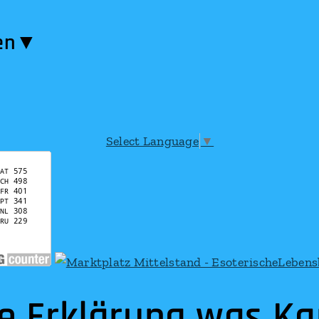
en​▼
Select Language
▼
ze Erklärung was K