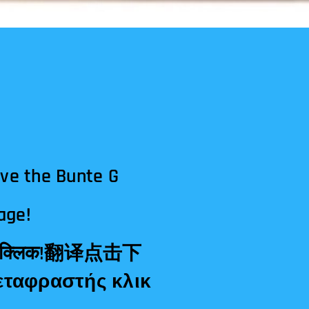
ave the Bunte G
age!