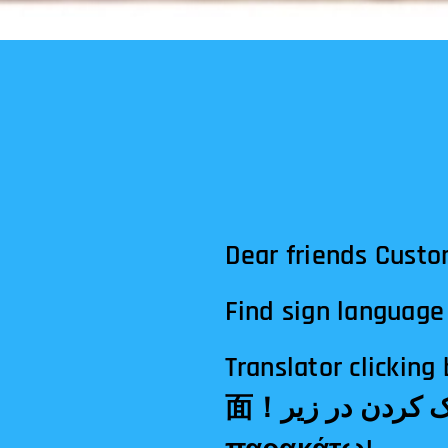
Dear friends Custo
Find sign language 
Translator clicking below! الترجمة النقر أدناه!अनुवा
面！مترجم کلیک کردن در زیر!Tłumacz klikając poniżej!Μεταφραστής κλικ