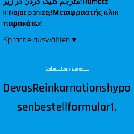
مترجم کلیک کردن در زیر!Tłumacz
klikając poniżej!Μεταφραστής κλικ
παρακάτω!
Sprache auswählen​▼
Select Language
▼
DevasReinkarnationshypo
senbestellformular1.