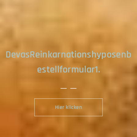
DevasReinkarnationshyposenb
estellformular1.
Hier klicken