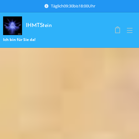
Täglich09:30bis18:00Uhr
IHMTStein
Ich bin für Sie da!