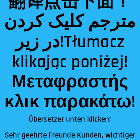
翻译点击下面！
مترجم کلیک کردن
در زیر!Tłumacz
klikając poniżej!
Μεταφραστής
κλικ παρακάτω!
Übersetzer unten klicken!
Sehr geehrte Freunde Kunden, wichtiger