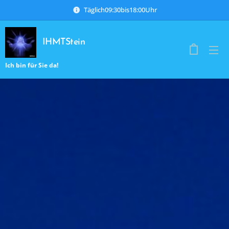
Täglich09:30bis18:00Uhr
IHMTStein
Ich bin für Sie da!