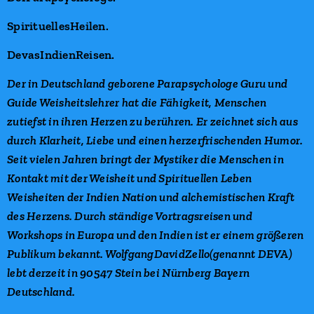
SpirituellesHeilen.
DevasIndienReisen.
Der in Deutschland geborene Parapsychologe Guru und
Guide Weisheitslehrer hat die Fähigkeit, Menschen
zutiefst in ihren Herzen zu berühren. Er zeichnet sich aus
durch Klarheit, Liebe und einen herzerfrischenden Humor.
Seit vielen Jahren bringt der Mystiker die Menschen in
Kontakt mit der Weisheit und Spirituellen Leben
Weisheiten der Indien Nation und alchemistischen Kraft
des Herzens. Durch ständige Vortragsreisen und
Workshops in Europa und den Indien ist er einem größeren
Publikum bekannt. WolfgangDavidZello(genannt DEVA)
lebt derzeit in 90547 Stein bei Nürnberg Bayern
Deutschland.