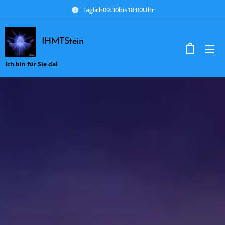
Täglich09:30bis18:00Uhr
IHMTStein
Ich bin für Sie da!