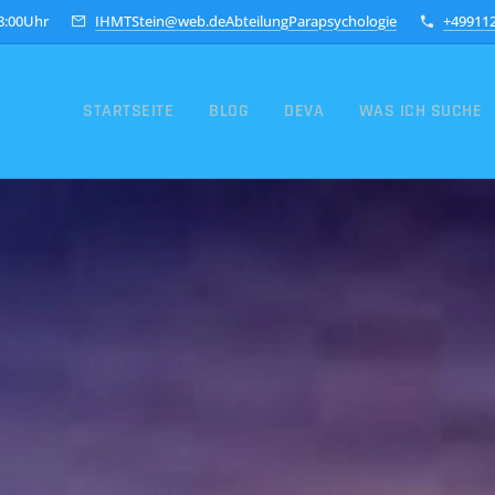
18:00Uhr
IHMTStein@web.deAbteilungParapsychologie
+49911
STARTSEITE
BLOG
DEVA
WAS ICH SUCHE