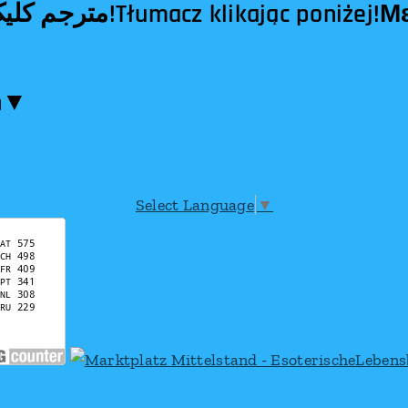
n​▼
Select Language
▼