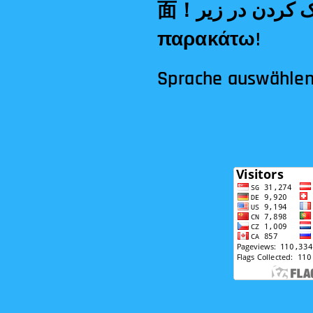
面！مترجم کلیک کردن در زیر!Tłumacz klikając poniżej!Μεταφραστής κλικ
παρακάτω!
Sprache auswähle