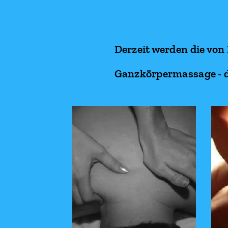
Derzeit werden die von
Ganzkörpermassage - d