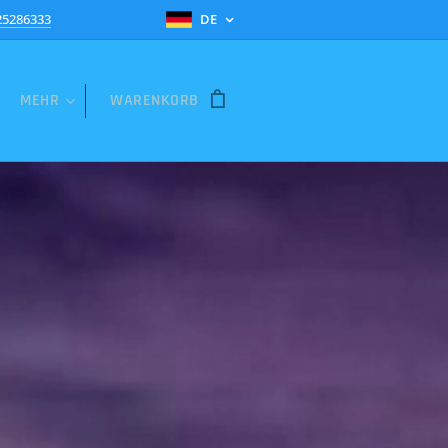
25286333
DE
MEHR
WARENKORB