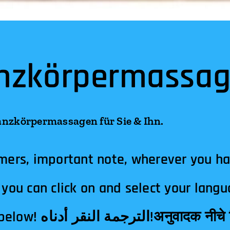
nzkörpermassag
sagen für Sie & Ihn.
mers, important note, wherever you h
you can click on and select your langu
दक नीचे क्लिक!翻译点击下