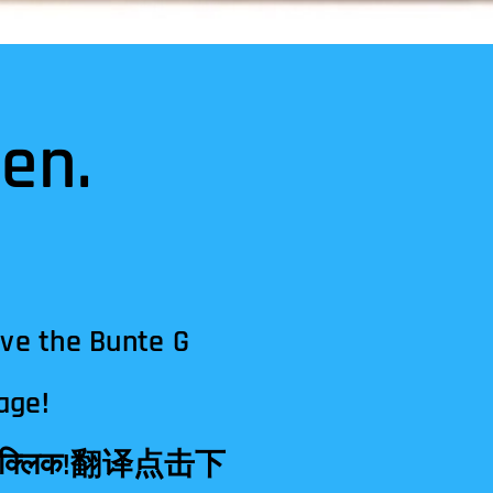
en.
ave the Bunte G
age!