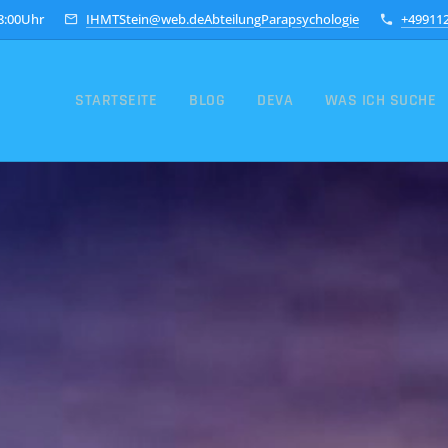
18:00Uhr
IHMTStein@web.deAbteilungParapsychologie
+49911
STARTSEITE
BLOG
DEVA
WAS ICH SUCHE