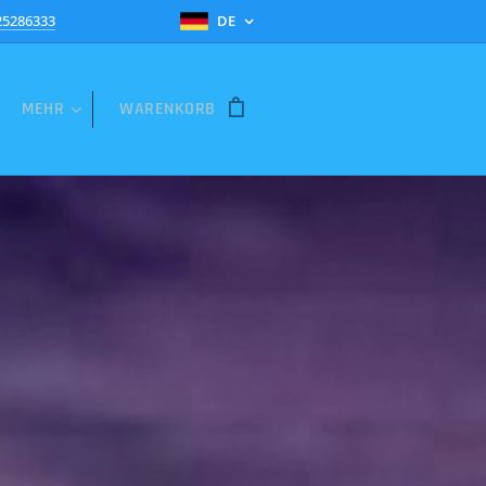
25286333
DE
MEHR
WARENKORB