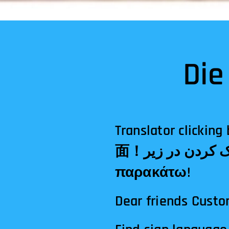
Die
Translator clicking below! الترجمة النقر أدناه!अनु
面！مترجم کلیک کردن در زیر!Tłumacz klikając poniżej!Μεταφραστής κλικ
παρακάτω!
Dear friends Custo