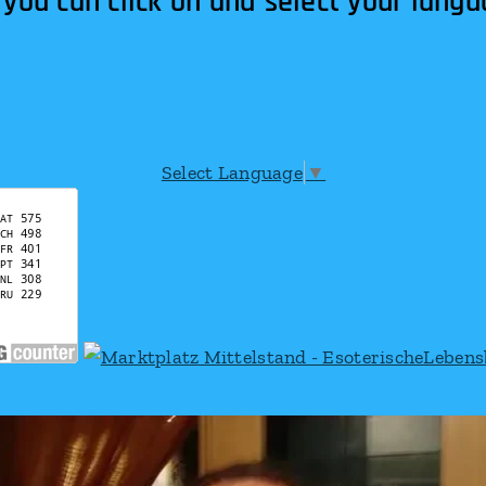
 you can click on and select your lang
Select Language
▼