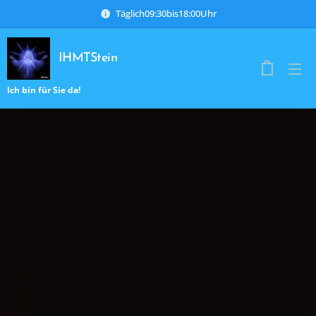
Täglich09:30bis18:00Uhr
IHMTStein
Ich bin für Sie da!