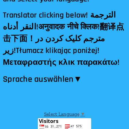
Translator clicking below! الترجمة
النقر أدناه!अनुवादक नीचे क्लिक!翻译点
击下面！مترجم کلیک کردن در
زیر!Tłumacz klikając poniżej!
Μεταφραστής κλικ παρακάτω!
Sprache auswählen​▼
Select Language
▼