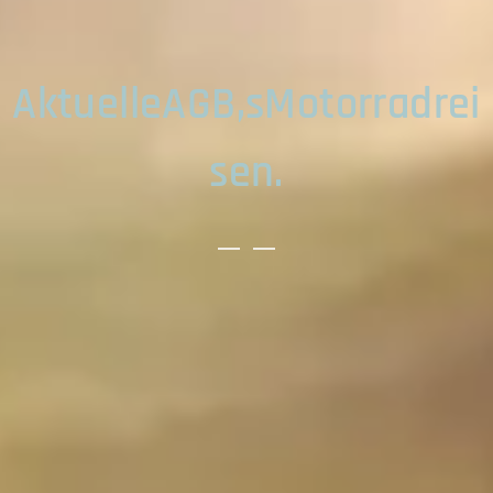
AktuelleAGB,sMotorradrei
sen.