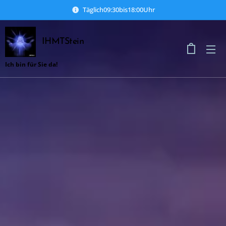
Täglich09:30bis18:00Uhr
IHMTStein
Ich bin für Sie da!