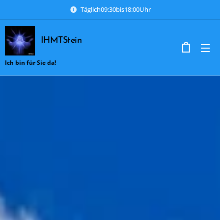
Täglich09:30bis18:00Uhr
IHMTStein
Ich bin für Sie da!