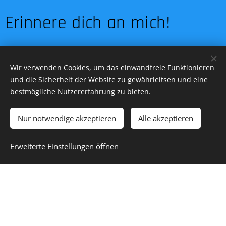
Erinnere dich an mich!
Nimm meine Hand - führe
Wir verwenden Cookies, um das einwandfreie Funktionieren
mich
und die Sicherheit der Website zu gewährleitsen und eine
bestmögliche Nutzererfahrung zu bieten.
Auch Engel brauchen Hilfe
Nur notwendige akzeptieren
Alle akzeptieren
Vergiss mich nicht !
Erweiterte Einstellungen öffnen
Erinnere dich an mich !
Lieber Paps , es grüßt Dich