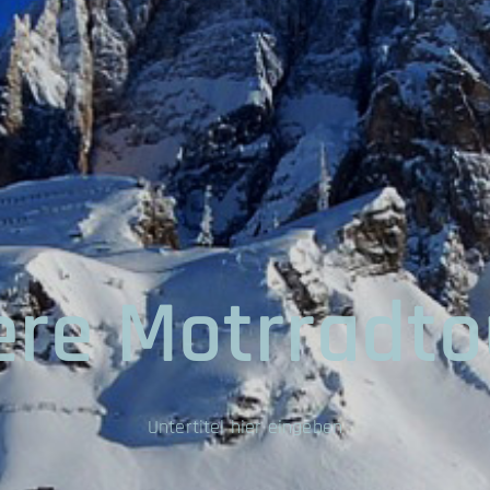
ere Motrradto
Untertitel hier eingeben