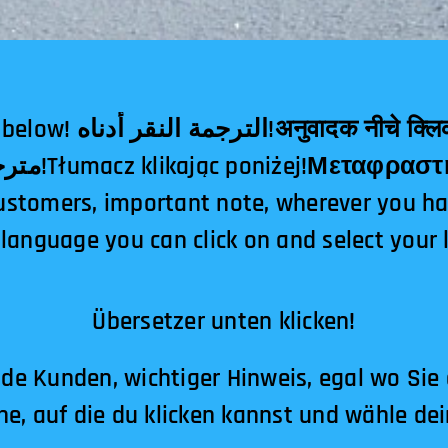
दक नीचे क्लिक!翻译点击下面！
مترجم کلیک کردن در زیر!Tłumacz klikając poniżej!
ustomers, important note, wherever you h
 language you can click on and select your
Übersetzer unten klicken!
de Kunden, wichtiger Hinweis, egal wo Sie
he, auf die du klicken kannst und wähle de