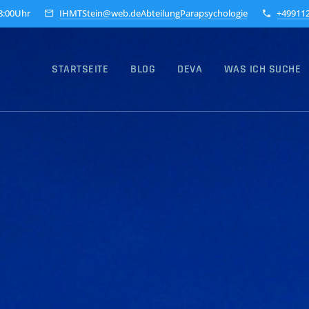
18:00Uhr
IHMTStein@web.deAbteilungParapsychologie
+49911
STARTSEITE
BLOG
DEVA
WAS ICH SUCHE