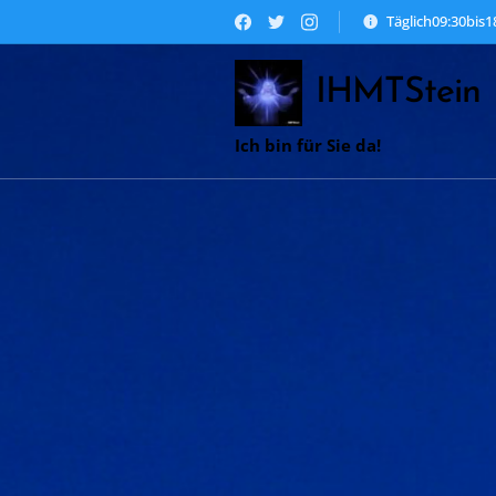
Täglich09:30bis
IHMTStein
Ich bin für Sie da!