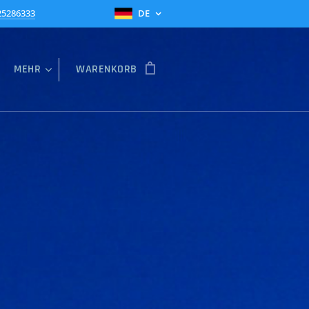
25286333
DE
MEHR
WARENKORB