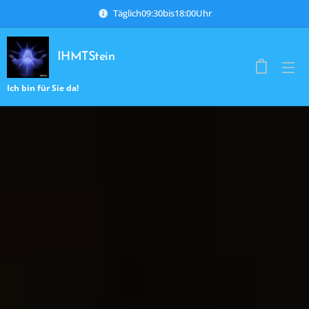
Täglich09:30bis18:00Uhr
IHMTStein
Ich bin für Sie da!