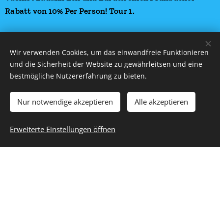
Rabatt von 10% Per Person! Tour 1.
Preise
Sie Unterseite
Wir verwenden Cookies, um das einwandfreie Funktionieren
und die Sicherheit der Website zu gewährleitsen und eine
bestmögliche Nutzererfahrung zu bieten.
Vielen Dank für Ihren Besuch und
Nur notwendige akzeptieren
Alle akzeptieren
Empfehlen Sie uns weiter wenn Ihnen
Erweiterte Einstellungen öffnen
unsere Website und unser Reichhaltiges
Angebot Gefallen hatte!
IHMTIStein. Alle Rechte Vorbehalten ©