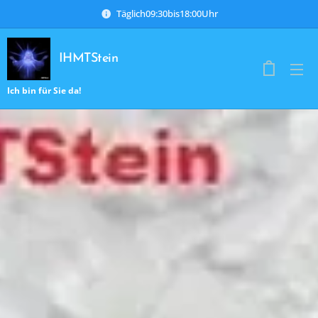
Täglich09:30bis18:00Uhr
IHMTStein
Ich bin für Sie da!