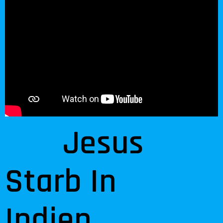
Jesus
Starb In
Indien.