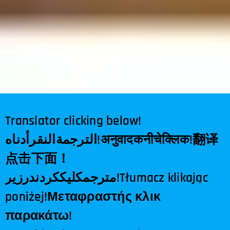
Translator clicking below!
أدناه
النقر
الترجمة
!
अनुवादकनीचेक्लिक
!
翻
译
点击下面！
زیر
در
کردن
کلیک
مترجم
!Tłumacz klikając
poniżej!Μεταφραστής κλικ
παρακάτω!