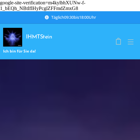
google-site-verification=m4kylbhXUNw-f-
1_bEQh_NBtIfIHyPcglZFFmdZmxG8
Täglich09:30bis18:00Uhr
IHMTStein
Ich bin für Sie da!