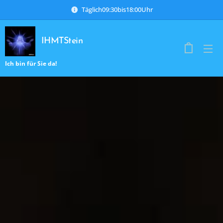
Täglich09:30bis18:00Uhr
IHMTStein
Ich bin für Sie da!