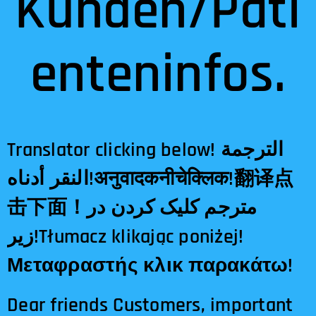
Kunden/Pati
enteninfos.
Translator clicking below! الترجمة
النقر أدناه!अनुवादकनीचेक्लिक!翻译点
击下面！مترجم کلیک کردن در
زیر!Tłumacz klikając poniżej!
Μεταφραστής κλικ παρακάτω!
Dear friends Customers, important