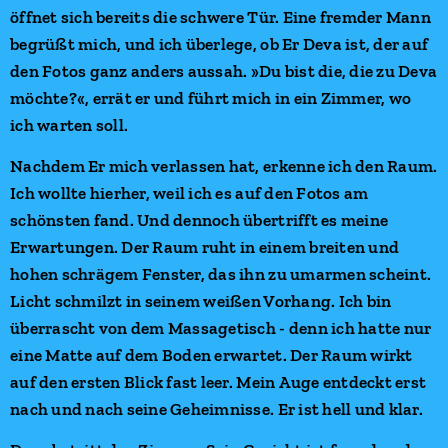
öffnet sich bereits die schwere Tür. Eine fremder Mann
begrüßt mich, und ich überlege, ob Er Deva ist, der auf
den Fotos ganz anders aussah. »Du bist die, die zu Deva
möchte?«, errät er und führt mich in ein Zimmer, wo
ich warten soll.
Nachdem Er mich verlassen hat, erkenne ich den Raum.
Ich wollte hierher, weil ich es auf den Fotos am
schönsten fand. Und dennoch übertrifft es meine
Erwartungen. Der Raum ruht in einem breiten und
hohen schrägem Fenster, das ihn zu umarmen scheint.
Licht schmilzt in seinem weißen Vorhang. Ich bin
überrascht von dem Massagetisch - denn ich hatte nur
eine Matte auf dem Boden erwartet. Der Raum wirkt
auf den ersten Blick fast leer. Mein Auge entdeckt erst
nach und nach seine Geheimnisse. Er ist hell und klar.