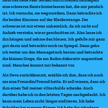
eine schwarze Kante hinterlassen hat, die mir peinlich
ist. Ich versuche, sie wegzureiben. Dann betrachte ich
die beiden Kimonos auf der Kleiderstange. Der
schwarze ist mir etwas unheimlich, da ich nicht auf
Anhieb verstehe, wie er geschnitten ist. Also lasse ich
ihn hängen und nehme den blauen. Ich gefalle mir ganz
gut darin und betrachte mich im Spiegel. Dann gehe
ich weiter um den Massagetisch herum und betrachte
die kleinen Dinge, die am Boden dekorativ angeordnet
sind. Manches kommt mir bekannt vor.
Als Deva zurückkommt, erzähle ich ihm, dass ich noch
nie eine Freundin/Freund hatte. Er soll wissen, dass ich
ihm einen Teil meiner »Unschuld« schenke. Auch
darüber habe ich in den letzten Tagen nachgedacht. Ich
kann mein Leben nicht länger einfrieren. Ich habe
Schulden bei meinem Körper. Ich habe ihn jahrelang