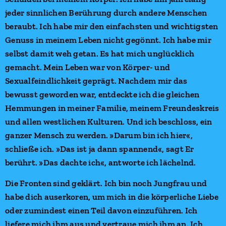
jeder sinnlichen Berührung durch andere Menschen
beraubt. Ich habe mir den einfachsten und wichtigsten
Genuss in meinem Leben nicht gegönnt. Ich habe mir
selbst damit weh getan. Es hat mich unglücklich
gemacht. Mein Leben war von Körper- und
Sexualfeindlichkeit geprägt. Nachdem mir das
bewusst geworden war, entdeckte ich die gleichen
Hemmungen in meiner Familie, meinem Freundeskreis
und allen westlichen Kulturen. Und ich beschloss, ein
ganzer Mensch zu werden. »Darum bin ich hier«,
schließe ich. »Das ist ja dann spannend«, sagt Er
berührt. »Das dachte ich«, antworte ich lächelnd.
Die Fronten sind geklärt. Ich bin noch Jungfrau und
habe dich auserkoren, um mich in die körperliche Liebe
oder zumindest einen Teil davon einzuführen. Ich
liefere mich ihm aus und vertraue mich ihm an. Ich