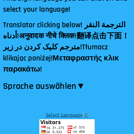
select your language!
Translator clicking below! الترجمة النقر
أدناه!अनुवादक नीचे क्लिक!翻译点击下面！
مترجم کلیک کردن در زیر!Tłumacz
klikając poniżej!Μεταφραστής κλικ
παρακάτω!
Sprache auswählen​▼
Select Language
▼