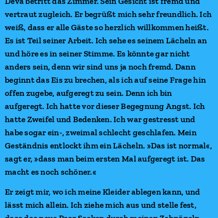
Deva betritt das Zimmer. Sein Gesicht ist fremd und
vertraut zugleich. Er begrüßt mich sehr freundlich. Ich
weiß, dass er alle Gäste so herzlich willkommen heißt.
Es ist Teil seiner Arbeit. Ich sehe es seinem Lächeln an
und höre es in seiner Stimme. Es könnte gar nicht
anders sein, denn wir sind uns ja noch fremd. Dann
beginnt das Eis zu brechen, als ich auf seine Frage hin
offen zugebe, aufgeregt zu sein. Denn ich bin
aufgeregt. Ich hatte vor dieser Begegnung Angst. Ich
hatte Zweifel und Bedenken. Ich war gestresst und
habe sogar ein-, zweimal schlecht geschlafen. Mein
Geständnis entlockt ihm ein Lächeln. »Das ist normal«,
sagt er, »dass man beim ersten Mal aufgeregt ist. Das
macht es noch schöner.«
Er zeigt mir, wo ich meine Kleider ablegen kann, und
lässt mich allein. Ich ziehe mich aus und stelle fest,
dass das neue Paar Socken durch meinen Zehnägeln