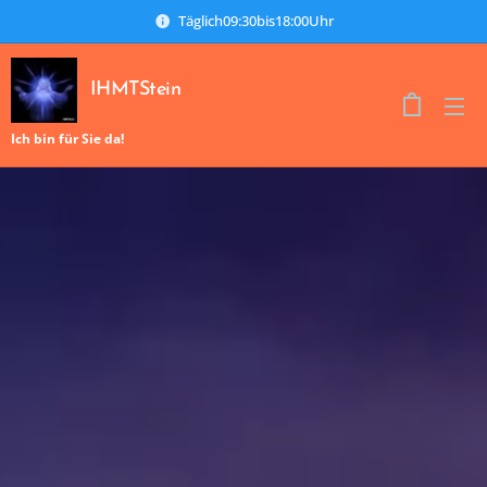
Täglich09:30bis18:00Uhr
IHMTStein
Ich bin für Sie da!