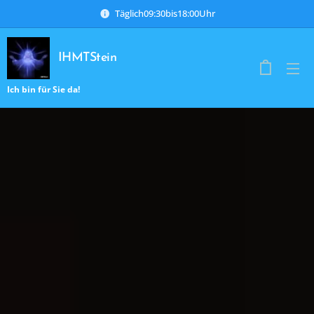
Täglich09:30bis18:00Uhr
IHMTStein
Ich bin für Sie da!