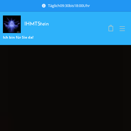
Täglich09:30bis18:00Uhr
IHMTStein
Ich bin für Sie da!