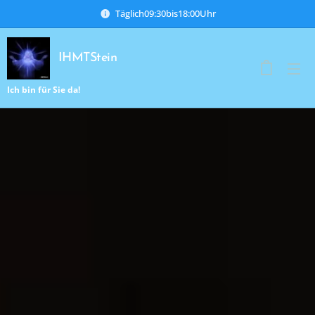
Täglich09:30bis18:00Uhr
IHMTStein
Ich bin für Sie da!