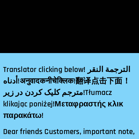
Translator clicking below! الترجمة النقر
أدناه!अनुवादकनीचेक्लिक!翻译点击下面！
مترجم کلیک کردن در زیر!Tłumacz
klikając poniżej!Μεταφραστής κλικ
παρακάτω!
Dear friends Customers, important note,