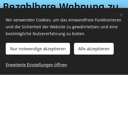
Bezahlbare Wohnung zu
suchen mit der Hoffnung
Wir verwenden Cookies, um das einwandfreie Funktionieren
und die Sicherheit der Website zu gewährleitsen und eine
das ich eine Passende
bestmögliche Nutzererfahrung zu bieten.
Bezahlbare Wohnung
Nur notwendige akzeptieren
Alle akzeptieren
(nach Möglichkeit hier in
Erweiterte Einstellungen öffnen
Stein oder der Engeren
Umgebung so das ich
auch meine
Telefonnummern mit