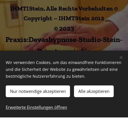
IHMTIStein. Alle Rechte Vorbehalten ©
Copyright – IHMTStein 2012
© 2023
Praxis:Devashypnose-Studio-Stein-
Privatpraxis für
Reinkarnationshypnosen - Praxis für
Wir verwenden Cookies, um das einwandfreie Funktionieren
und die Sicherheit der Website zu gewährleitsen und eine
Hypnose u. psychologische
bestmögliche Nutzererfahrung zu bieten.
Beratungen.
Nur notwendige akzeptieren
Alle akzeptieren
. Felsenstr.8, 90547 Stein bei
Erweiterte Einstellungen öffnen
Nürnberg.
IHMTIStein. Alle Rechte
Vorbehalten © Copyright – IHMTStein