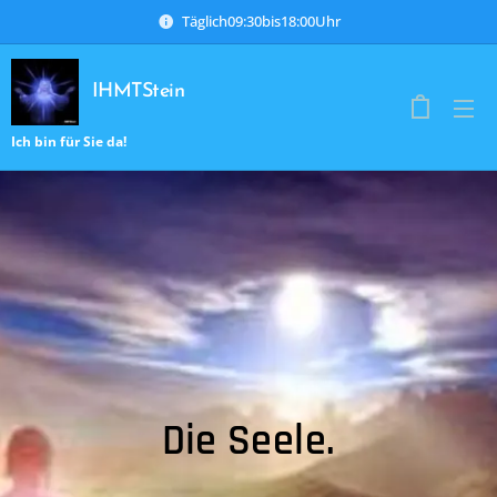
Täglich09:30bis18:00Uhr
IHMTStein
Ich bin für Sie da!
Die Seele.