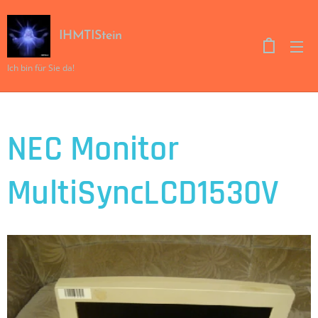
IHMTIStein
Ich bin für Sie da!
NEC Monitor
MultiSyncLCD1530V