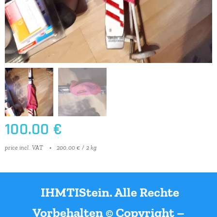
100.00
€
price incl. VAT
200.00 € / 2 kg
IHMTIStein. Alle Rechte
Vorbehalten © Copyright –